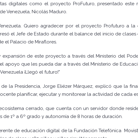
as digitales como el proyecto ProFuturo, presentado este 
 de Venezuela, Nicolás Maduro.
 Venezuela. Quiero agradecer por el proyecto Profuturo a la
resó el Jefe de Estado durante el balance del inicio de clase
e el Palacio de Miraflores.
 expansión de este proyecto a través del Ministerio del Pod
el apoyo que les pueda dar a través del Ministerio de Educa
Venezuela ¡Llegó el futuro!”
 de la Presidencia, Jorge Eliézer Márquez, explicó que la fi
ocente planificar, ejecutar y monitorear la actividad de cada e
 ecosistema cerrado, que cuenta con un servidor donde resid
dos de 1º a 6º grado y autonomía de 8 horas de duración.
ente de educación digital de la Fundación Telefónica Movista