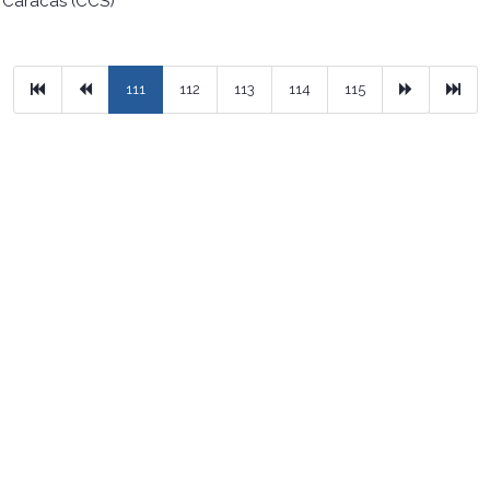
 Caracas (CCS)
Primera
Previous
Next
Ulti
111
112
113
114
115