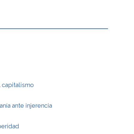
 capitalismo
ía ante injerencia
peridad