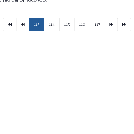
orreo del Orinoco (CO)
Primera
Previous
Next
Ult
113
114
115
116
117