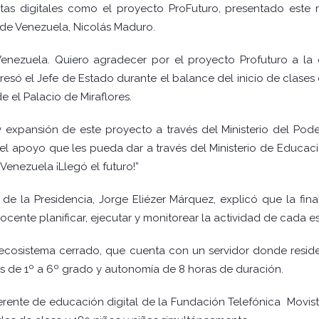
as digitales como el proyecto ProFuturo, presentado este 
 de Venezuela, Nicolás Maduro.
 Venezuela. Quiero agradecer por el proyecto Profuturo a la
resó el Jefe de Estado durante el balance del inicio de clase
e el Palacio de Miraflores.
 expansión de este proyecto a través del Ministerio del Pod
el apoyo que les pueda dar a través del Ministerio de Educa
Venezuela ¡Llegó el futuro!”
 de la Presidencia, Jorge Eliézer Márquez, explicó que la fi
ocente planificar, ejecutar y monitorear la actividad de cada e
 ecosistema cerrado, que cuenta con un servidor donde resid
dos de 1º a 6º grado y autonomía de 8 horas de duración.
ente de educación digital de la Fundación Telefónica Movista