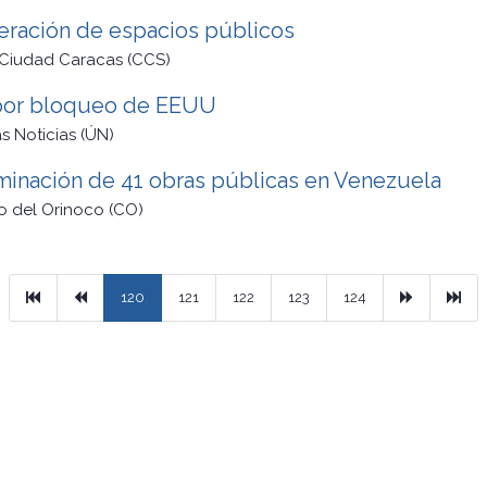
peración de espacios públicos
 Ciudad Caracas (CCS)
 por bloqueo de EEUU
s Noticias (ÚN)
minación de 41 obras públicas en Venezuela
o del Orinoco (CO)
Primera
Previous
Next
Ult
120
121
122
123
124