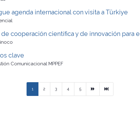
ue agenda internacional con visita a Türkiye
encial
de cooperación científica y de innovación para e
rinoco
os clave
stión Comunicacional MPPEF
Next
Ultimo
1
2
3
4
5