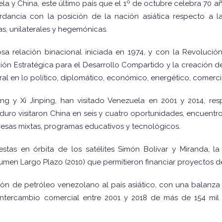
uela y China, este último país que el 1º de octubre celebra 70 
dancia con la posición de la nación asiática respecto a la
as, unilaterales y hegemónicas.
a relación binacional iniciada en 1974, y con la Revolució
n Estratégica para el Desarrollo Compartido y la creación de
ral en lo político, diplomático, económico, energético, comercia
ng y Xi Jinping, han visitado Venezuela en 2001 y 2014, re
uro visitaron China en seis y cuatro oportunidades, encuent
esas mixtas, programas educativos y tecnológicos.
estas en órbita de los satélites Simón Bolívar y Miranda, 
men Largo Plazo (2010) que permitieron financiar proyectos de d
ión de petróleo venezolano al país asiático, con una balanza 
intercambio comercial entre 2001 y 2018 de más de 154 mil 