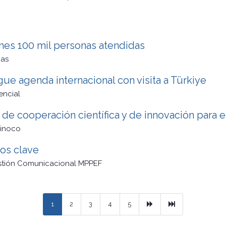
ones 100 mil personas atendidas
cas
ue agenda internacional con visita a Türkiye
encial
de cooperación científica y de innovación para e
rinoco
os clave
stión Comunicacional MPPEF
Next
Ultimo
1
2
3
4
5