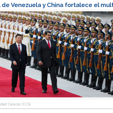
 de Venezuela y China fortalece el mul
udad Caracas (CCS)