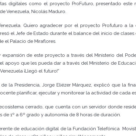
as digitales como el proyecto ProFuturo, presentado este 
 de Venezuela, Nicolás Maduro.
 Venezuela. Quiero agradecer por el proyecto Profuturo a la
resó el Jefe de Estado durante el balance del inicio de clase
e el Palacio de Miraflores.
 expansión de este proyecto a través del Ministerio del Pod
el apoyo que les pueda dar a través del Ministerio de Educa
Venezuela ¡Llegó el futuro!”
 de la Presidencia, Jorge Eliézer Márquez, explicó que la fi
ocente planificar, ejecutar y monitorear la actividad de cada e
 ecosistema cerrado, que cuenta con un servidor donde resid
dos de 1º a 6º grado y autonomía de 8 horas de duración.
ente de educación digital de la Fundación Telefónica Movista