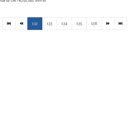
lana de Noticias (AVN)
Primera
Previous
Next
Ult
132
133
134
135
136