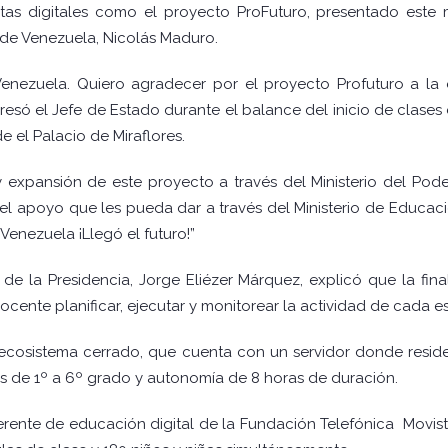
as digitales como el proyecto ProFuturo, presentado este 
 de Venezuela, Nicolás Maduro.
 Venezuela. Quiero agradecer por el proyecto Profuturo a la
resó el Jefe de Estado durante el balance del inicio de clase
e el Palacio de Miraflores.
 expansión de este proyecto a través del Ministerio del Pod
el apoyo que les pueda dar a través del Ministerio de Educa
Venezuela ¡Llegó el futuro!”
 de la Presidencia, Jorge Eliézer Márquez, explicó que la fi
ocente planificar, ejecutar y monitorear la actividad de cada e
 ecosistema cerrado, que cuenta con un servidor donde resid
dos de 1º a 6º grado y autonomía de 8 horas de duración.
ente de educación digital de la Fundación Telefónica Movista