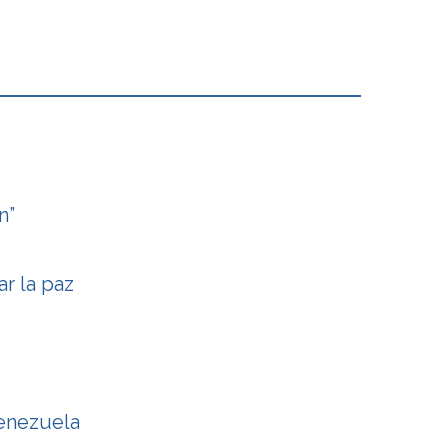
n”
r la paz
Venezuela