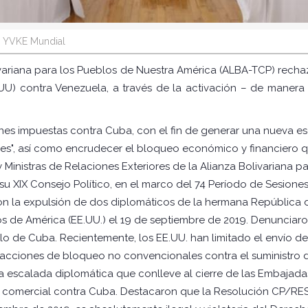
YVKE Mundial
variana para los Pueblos de Nuestra América (ALBA-TCP) recha
) contra Venezuela, a través de la activación – de manera 
ones impuestas contra Cuba, con el fin de generar una nueva 
es", así como encrudecer el bloqueo económico y financiero qu
 y Ministras de Relaciones Exteriores de la Alianza Bolivariana
u XIX Consejo Político, en el marco del 74 Período de Sesion
on la expulsión de dos diplomáticos de la hermana República 
 de América (EE.UU.) el 19 de septiembre de 2019. Denunciaro
blo de Cuba. Recientemente, los EE.UU. han limitado el envío de
 acciones de bloqueo no convencionales contra el suministro 
a escalada diplomática que conlleve al cierre de las Embajada
comercial contra Cuba. Destacaron que la Resolución CP/RES.