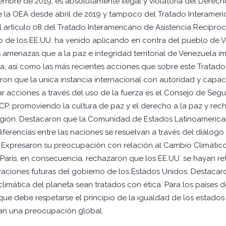
mbre de 2019, es absolutamente ilegal y violatoria del Derech
e la OEA desde abril de 2019 y tampoco del Tratado Interamer
artículo 08 del Tratado Interamericano de Asistencia Recíproc
o de los EE.UU. ha venido aplicando en contra del pueblo de V
menazas que a la paz e integridad territorial de Venezuela i
ca, así como las más recientes acciones que sobre este Trat
esaron que la única instancia internacional con autoridad y cap
r acciones a través del uso de la fuerza es el Consejo de Seg
CP, promoviendo la cultura de paz y el derecho a la paz y rech
 región. Destacaron que la Comunidad de Estados Latinoameric
iferencias entre las naciones se resuelvan a través del diálogo
". Expresaron su preocupación con relación al Cambio Climátic
París, en consecuencia, rechazaron que los EE.UU. se hayan re
eraciones futuras del gobierno de los Estados Unidos. Destaca
climática del planeta sean tratados con ética. Para los países d
 que debe respetarse el principio de la igualdad de los estado
an una preocupación global.