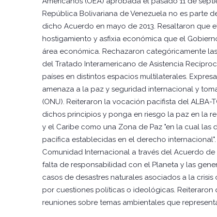
Americanos (OEA) aprobada el pasado 11 de septie
República Bolivariana de Venezuela no es parte d
dicho Acuerdo en mayo de 2013. Resaltaron que el 
hostigamiento y asfixia económica que el Gobiern
área económica. Rechazaron categóricamente las a
del Tratado Interamericano de Asistencia Recípro
países en distintos espacios multilaterales. Expr
amenaza a la paz y seguridad internacional y toma
(ONU). Reiteraron la vocación pacifista del ALBA-T
dichos principios y ponga en riesgo la paz en la
y el Caribe como una Zona de Paz "en la cual las d
pacífica establecidas en el derecho internacional
Comunidad Internacional a través del Acuerdo de 
falta de responsabilidad con el Planeta y las gen
casos de desastres naturales asociados a la crisis 
por cuestiones políticas o ideológicas. Reiteraron
reuniones sobre temas ambientales que represent