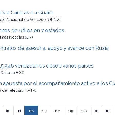
pista Caracas-La Guaira
dio Nacional de Venezuela (RNV)
ones de útiles en 7 estados
timas Noticias (ÚN)
tratos de asesoría, apoyo y avance con Rusia
a 15.946 venezolanos desde varios países
 Orinoco (CO)
n apuesta por el acompañamiento activo a los C
 de Televisión (VTV)
Primera
Previous
Next
Ult
116
117
118
119
120