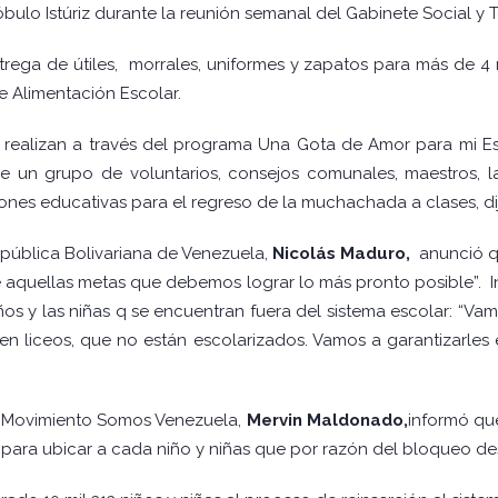
ulo Istúriz durante la reunión semanal del Gabinete Social y Ter
trega de útiles, morrales, uniformes y zapatos para más de 4
 Alimentación Escolar.
se realizan a través del programa Una Gota de Amor para mi Es
e un grupo de voluntarios, consejos comunales, maestros, 
tuciones educativas para el regreso de la muchachada a clases, di
epública Bolivariana de Venezuela,
Nicolás Maduro,
anunció q
 aquellas metas que debemos lograr lo más pronto posible”. I
ños y las niñas q se encuentran fuera del sistema escolar: “Vam
en liceos, que no están escolarizados. Vamos a garantizarles e
del Movimiento Somos Venezuela,
Mervin Maldonado,
informó qu
ara ubicar a cada niño y niñas que por razón del bloqueo des