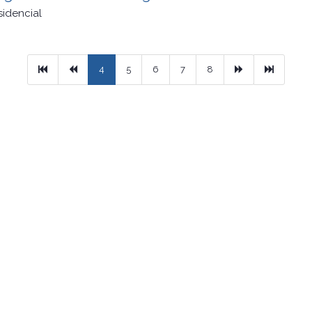
sidencial
Primera
Previous
Next
Ultimo
4
5
6
7
8