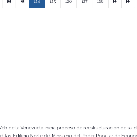
Primera
Previous
Next
Ult
124
125
126
127
128
Web de la Venezuela inicia proceso de reestructuración de su 
itas, Edificio Norte del Ministerio del Poder Popular de Econo