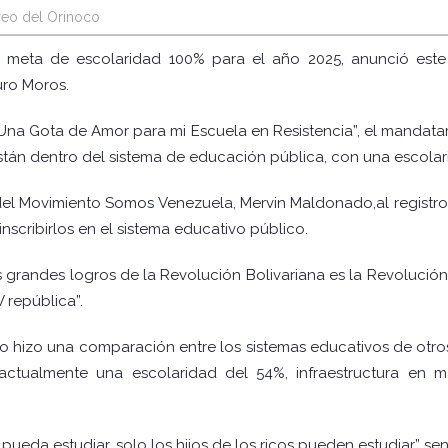
reo del Orinoco
a meta de escolaridad 100% para el año 2025, anunció este
uro Moros.
Una Gota de Amor para mi Escuela en Resistencia”, el mandatar
stán dentro del sistema de educación pública, con una escola
 del Movimiento Somos Venezuela, Mervin Maldonado,al registr
nscribirlos en el sistema educativo público.
 grandes logros de la Revolución Bolivariana es la Revolución
 república”.
do hizo una comparación entre los sistemas educativos de otr
ctualmente una escolaridad del 54%, infraestructura en 
ueda estudiar, solo los hijos de los ricos pueden estudiar” sen