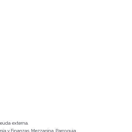
imo
deuda externa.
mía y Finanzas, Mezzanina. Parroquia