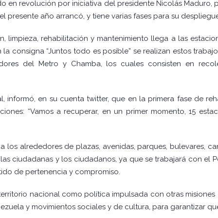
o en revolución por iniciativa del presidente Nicolás Maduro, p
 presente año arrancó, y tiene varias fases para su despliegue
, limpieza, rehabilitación y mantenimiento llega a las estac
la consigna “Juntos todo es posible” se realizan estos trabajo
ajadores del Metro y Chamba, los cuales consisten en reco
tal, informó, en su cuenta twitter, que en la primera fase de r
aciones: “Vamos a recuperar, en un primer momento, 15 es
a los alrededores de plazas, avenidas, parques, bulevares, ca
las ciudadanas y los ciudadanos, ya que se trabajará con el P
ntido de pertenencia y compromiso.
 territorio nacional como política impulsada con otras misione
enezuela y movimientos sociales y de cultura, para garantizar q