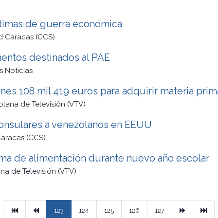
íctimas de guerra económica
d Caracas (CCS)
imentos destinados al PAE
s Noticias
nes 108 mil 419 euros para adquirir materia pri
lana de Televisión (VTV)
y consulares a venezolanos en EEUU
aracas (CCS)
ama de alimentación durante nuevo año escolar
na de Televisión (VTV)
Primera
Previous
Next
Ult
123
124
125
126
127