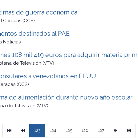
íctimas de guerra económica
d Caracas (CCS)
imentos destinados al PAE
s Noticias
nes 108 mil 419 euros para adquirir materia pri
lana de Televisión (VTV)
y consulares a venezolanos en EEUU
aracas (CCS)
ama de alimentación durante nuevo año escolar
na de Televisión (VTV)
Primera
Previous
Next
Ult
123
124
125
126
127