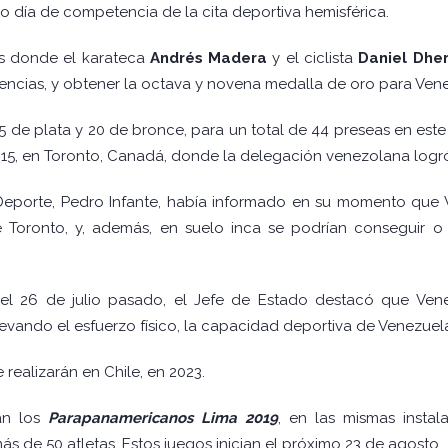
 día de competencia de la cita deportiva hemisférica.
os donde el karateca
Andrés Madera
y el ciclista
Daniel Dhe
ncias, y obtener la octava y novena medalla de oro para Ven
 de plata y 20 de bronce, para un total de 44 preseas en este
015, en Toronto, Canadá, donde la delegación venezolana logró
 Deporte, Pedro Infante, había informado en su momento que
Toronto, y, además, en suelo inca se podrían conseguir o 
el 26 de julio pasado, el Jefe de Estado destacó que Vene
levando el esfuerzo físico, la capacidad deportiva de Venezuela
realizarán en Chile, en 2023.
rán los
Parapanamericanos Lima 2019
, en las mismas insta
s de 50 atletas. Estos juegos inician el próximo 23 de agosto.