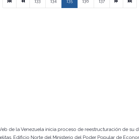
Primera
Previous
Next
Ult
133
134
135
136
137
Web de la Venezuela inicia proceso de reestructuración de su 
itas, Edificio Norte del Ministerio del Poder Popular de Econo