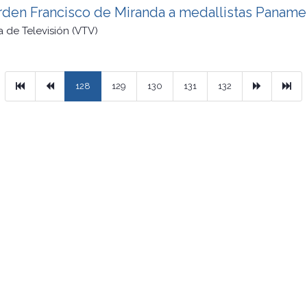
den Francisco de Miranda a medallistas Paname
 de Televisión (VTV)
Primera
Previous
Next
Ult
128
129
130
131
132