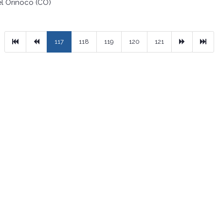
l Orinoco (CO)
Primera
Previous
Next
Ult
117
118
119
120
121