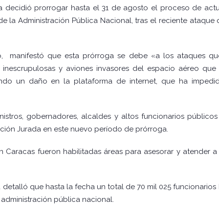
a decidió prorrogar hasta el 31 de agosto el proceso de act
de la Administración Pública Nacional, tras el reciente ataque 
o, manifestó que esta prórroga se debe «a los ataques que
inescrupulosas y aviones invasores del espacio aéreo que s
ndo un daño en la plataforma de internet, que ha impedi
nistros, gobernadores, alcaldes y altos funcionarios público
ración Jurada en este nuevo período de prórroga.
en Caracas fueron habilitadas áreas para asesorar y atender
 detalló que hasta la fecha un total de 70 mil 025 funcionarios
a administración pública nacional.