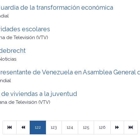
guardia de la transformación económica
dial
ividades escolares
a de Televisión (VTV)
Odebrecht
Noticias
epresentante de Venezuela en Asamblea General 
ndial
 de viviendas a la juventud
na de Televisión (VTV)
Primera
Previous
Next
Ult
122
123
124
125
126