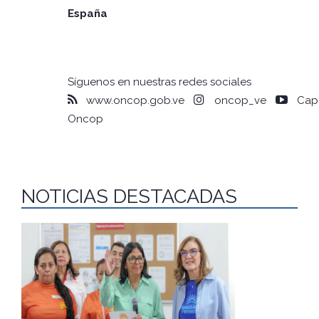
España
Síguenos en nuestras redes sociales
www.oncop.gob.ve
oncop_ve
Capa
Oncop
NOTICIAS DESTACADAS