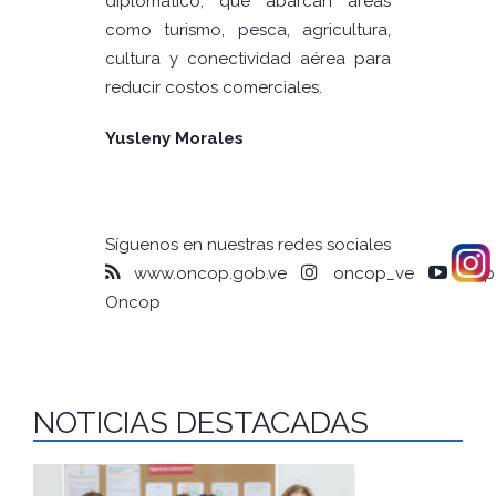
diplomático, que abarcan áreas
como turismo, pesca, agricultura,
cultura y conectividad aérea para
reducir costos comerciales.
Yusleny Morales
Síguenos en nuestras redes sociales
www.oncop.gob.ve
oncop_ve
Capa
Oncop
NOTICIAS DESTACADAS