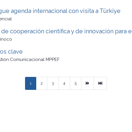
ue agenda internacional con visita a Türkiye
encial
de cooperación científica y de innovación para e
rinoco
os clave
stión Comunicacional MPPEF
Next
Ultimo
1
2
3
4
5