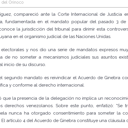
 del Orinoco
guez, compareció ante la Corte Internacional de Justicia en
, fundamentada en el mandato popular del pasado 3 de di
noce la jurisdicción del tribunal para dirimir esta controversi
uyana en el organismo judicial de las Naciones Unidas.
 electorales y nos dio una serie de mandatos expresos muy
ica de no someter a mecanismos judiciales sus asuntos exi
al inicio de su discurso.
el segundo mandato es reivindicar el Acuerdo de Ginebra com
ífica y conforme al derecho internacional.
có que la presencia de la delegación no implica un reconocim
os derechos venezolanos. Sobre este punto, enfatizó: “Se t
ela nunca ha otorgado consentimiento para someter la cont
e. El artículo 4 del Acuerdo de Ginebra constituye una cláusula