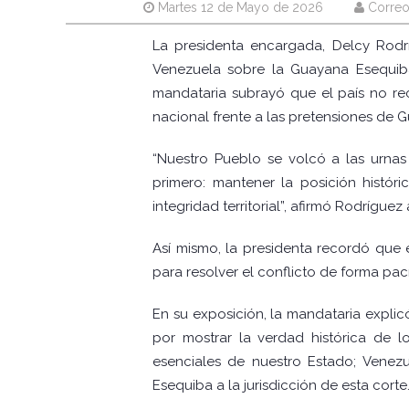
Martes 12 de Mayo de 2026
Correo
La presidenta encargada, Delcy Rodrí
Venezuela sobre la Guayana Esequiba
mandataria subrayó que el país no reco
nacional frente a las pretensiones de G
“Nuestro Pueblo se volcó a las urnas
primero: mantener la posición histór
integridad territorial”, afirmó Rodríguez 
Así mismo, la presidenta recordó que 
para resolver el conflicto de forma pac
En su exposición, la mandataria expli
por mostrar la verdad histórica de l
esenciales de nuestro Estado; Venezu
Esequiba a la jurisdicción de esta cort