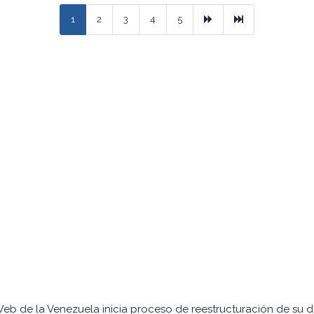
Next
Ultimo
1
2
3
4
5
Web de la Venezuela inicia proceso de reestructuración de su 