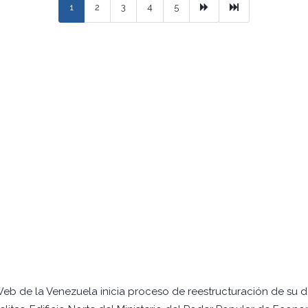
Next
Ultimo
1
2
3
4
5
Web de la Venezuela inicia proceso de reestructuración de su 