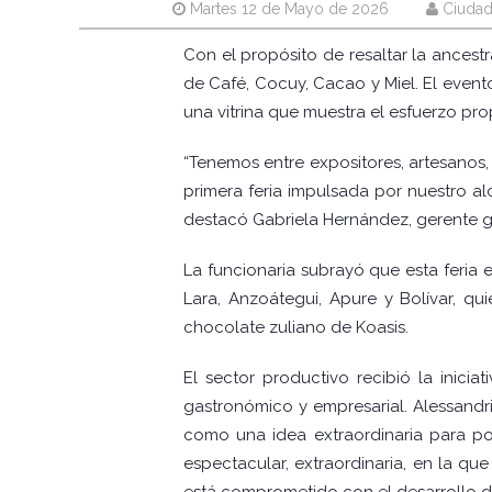
Martes 12 de Mayo de 2026
Ciudad
Con el propósito de resaltar la ancestr
de Café, Cocuy, Cacao y Miel. El event
una vitrina que muestra el esfuerzo p
“Tenemos entre expositores, artesanos,
primera feria impulsada por nuestro a
destacó Gabriela Hernández, gerente g
La funcionaria subrayó que esta feria 
Lara, Anzoátegui, Apure y Bolívar, qu
chocolate zuliano de Koasis.
El sector productivo recibió la inicia
gastronómico y empresarial. Alessandri
como una idea extraordinaria para pot
espectacular, extraordinaria, en la qu
está comprometido con el desarrollo de