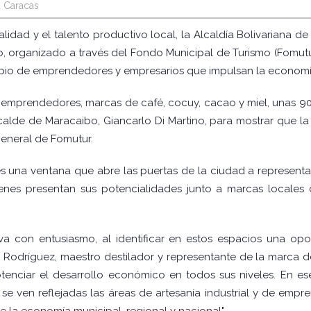
 Caracas
alidad y el talento productivo local, la Alcaldía Bolivariana de
o, organizado a través del Fondo Municipal de Turismo (Fomutur
ropio de emprendedores y empresarios que impulsan la economí
 emprendedores, marcas de café, cocuy, cacao y miel, unas 90
lcalde de Maracaibo, Giancarlo Di Martino, para mostrar que l
eneral de Fomutur.
es una ventana que abre las puertas de la ciudad a representa
ienes presentan sus potencialidades junto a marcas locales
tiva con entusiasmo, al identificar en estos espacios una op
 Rodríguez, maestro destilador y representante de la marca de
enciar el desarrollo económico en todos sus niveles. En ese 
e se ven reflejadas las áreas de artesanía industrial y de emp
 la economía municipal, regional y nacional".