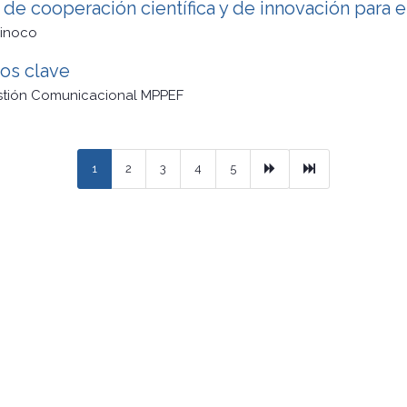
de cooperación científica y de innovación para e
rinoco
os clave
stión Comunicacional MPPEF
Next
Ultimo
1
2
3
4
5