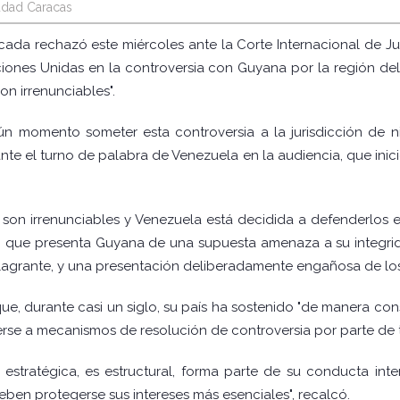
udad Caracas
 rechazó este miércoles ante la Corte Internacional de Justic
aciones Unidas en la controversia con Guyana por la región 
on irrenunciables".
 momento someter esta controversia a la jurisdicción de ning
nte el turno de palabra de Venezuela en la audiencia, que ini
son irrenunciables y Venezuela está decidida a defenderlos e
 que presenta Guyana de una supuesta amenaza a su integridad 
flagrante, y una presentación deliberadamente engañosa de los
e, durante casi un siglo, su país ha sostenido "de manera const
erse a mecanismos de resolución de controversia por parte de t
i estratégica, es estructural, forma parte de su conducta int
ben protegerse sus intereses más esenciales", recalcó.