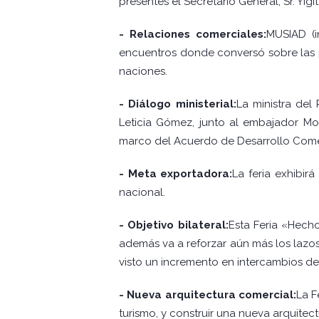
presentes el Secretario General; Sr. Yig
- Relaciones comerciales:
MUSIAD (i
encuentros donde conversó sobre las po
naciones.
- Diálogo ministerial:
La ministra del
Leticia Gómez, junto al embajador Mo
marco del Acuerdo de Desarrollo Comer
- Meta exportadora:
La feria exhibir
nacional.
- Objetivo bilateral:
Esta Feria «Hech
además va a reforzar aún más los lazos
visto un incremento en intercambios de 
- Nueva arquitectura comercial:
La F
turismo, y construir una nueva arquitect