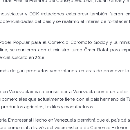
it Tufan Eser; el Miembro del Consejo Sectorial; Alican Yamanyilm
ndustriales) y DEIK (relaciones exteriores) también fueron
tencialidades del país y se reafirmó el interés de fortalecer
 Poder Popular para el Comercio Coromoto Godoy y la minist
lina, se reunieron con el ministro turco Ömer Bolat para im
cial suscrito en 2018.
á más de 500 productos venezolanos, en aras de promover la 
o en Venezuela» va a consolidar a Venezuela como un actor 
 comerciales que actualmente tiene con el país hermano de Tü
productos agrícolas, textiles y manufacturas.
eria Empresarial Hecho en Venezuela permitirá que el país dé
ura comercial a través del viceministerio de Comercio Exterior.