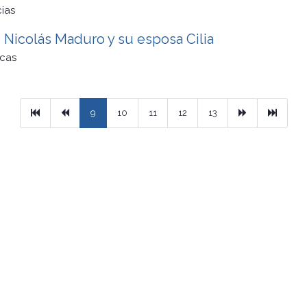
cias
e Nicolás Maduro y su esposa Cilia
cas
Primera
Previous
Next
Ultimo
9
10
11
12
13