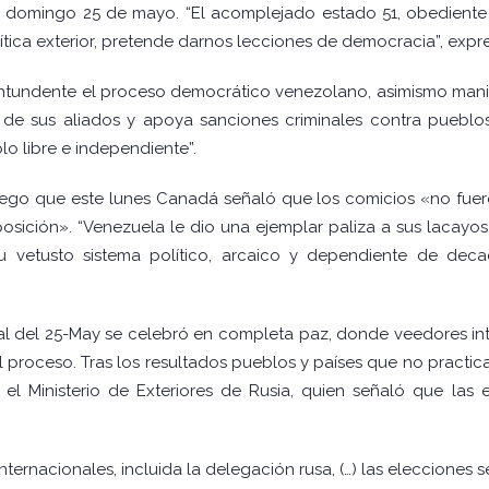
el domingo 25 de mayo. “El acomplejado estado 51, obediente
ítica exterior, pretende darnos lecciones de democracia”, expre
tundente el proceso democrático venezolano, asimismo manif
de sus aliados y apoya sanciones criminales contra pueblos
o libre e independiente”.
 luego que este lunes Canadá señaló que los comicios «no fuero
oposición». “Venezuela le dio una ejemplar paliza a sus lacay
su vetusto sistema político, arcaico y dependiente de deca
l del 25-May se celebró en completa paz, donde veedores in
 proceso. Tras los resultados pueblos y países que no practican
, el Ministerio de Exteriores de Rusia, quien señaló que las
ternacionales, incluida la delegación rusa, (…) las elecciones