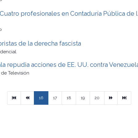
P
 Cuatro profesionales en Contaduría Pública de 
P
ristas de la derecha fascista
idencial
ala repudia acciones de EE. UU. contra Venezuel
de Televisión
Primera
Previous
Next
Ultim
16
17
18
19
20