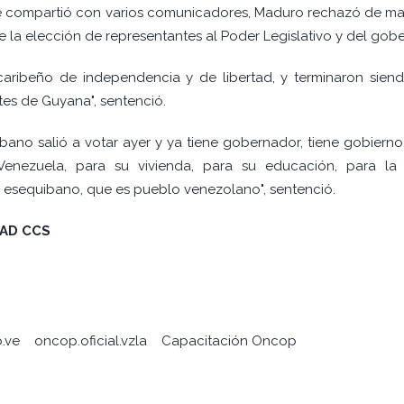
que compartió con varios comunicadores, Maduro rechazó de man
 la elección de representantes al Poder Legislativo y del go
aribeño de independencia y de libertad, y terminaron sien
es de Guyana", sentenció.
ano salió a votar ayer y ya tiene gobernador, tiene gobierno
enezuela, para su vivienda, para su educación, para la s
 esequibano, que es pueblo venezolano", sentenció.
DAD CCS
.ve
oncop.oficial.vzla
Capacitación Oncop