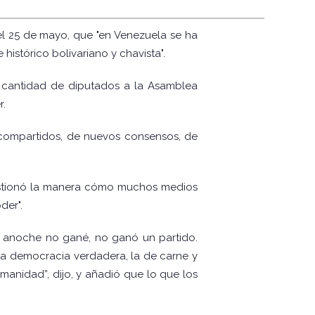
del 25 de mayo, que "en Venezuela se ha
istórico bolivariano y chavista".
 cantidad de diputados a la Asamblea
r.
compartidos, de nuevos consensos, de
uestionó la manera cómo muchos medios
der".
.) anoche no gané, no ganó un partido.
la democracia verdadera, la de carne y
anidad”, dijo, y añadió que lo que los