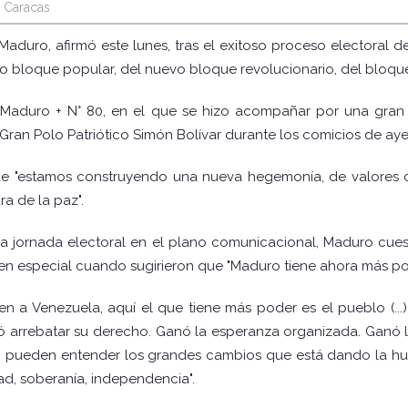
 Caracas
 Maduro, afirmó este lunes, tras el exitoso proceso electoral 
 bloque popular, del nuevo bloque revolucionario, del bloque h
 Maduro + N° 80, en el que se hizo acompañar por una gran
ran Polo Patriótico Simón Bolívar durante los comicios de aye
que "estamos construyendo una nueva hegemonía, de valores 
ra de la paz".
 la jornada electoral en el plano comunicacional, Maduro c
en especial cuando sugirieron que "Maduro tiene ahora más po
en a Venezuela, aquí el que tiene más poder es el pueblo (..
ó arrebatar su derecho. Ganó la esperanza organizada. Ganó 
 no pueden entender los grandes cambios que está dando la hum
d, soberanía, independencia".