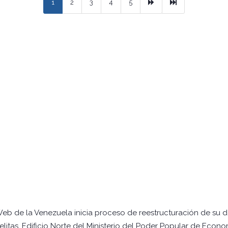
Next
Ultimo
1
2
3
4
5
Web de la Venezuela inicia proceso de reestructuración de su 
itas, Edificio Norte del Ministerio del Poder Popular de Econo