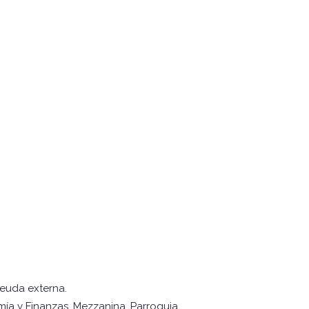
deuda externa.
mía y Finanzas, Mezzanina. Parroquia