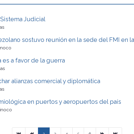
Sistema Judicial
as
zolano sostuvo reunión en la sede del FMI en l
inoco
a es a favor de la guerra
as
har alianzas comercial y diplomática
as
miológica en puertos y aeropuertos del país
rinoco
Primera
Previous
Next
Ultimo
2
3
4
5
6