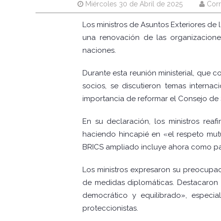
Miércoles 30 de Abril de 2025
Corr
Los ministros de Asuntos Exteriores de 
una renovación de las organizacione
naciones.
Durante esta reunión ministerial, que
socios, se discutieron temas internaci
importancia de reformar el Consejo de
En su declaración, los ministros reaf
haciendo hincapié en «el respeto mutuo
BRICS ampliado incluye ahora como paíse
Los ministros expresaron su preocupaci
de medidas diplomáticas. Destacaron l
democrático y equilibrado», especia
proteccionistas.