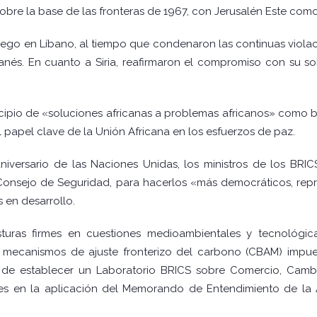
obre la base de las fronteras de 1967, con Jerusalén Este como
uego en Líbano, al tiempo que condenaron las continuas violacio
banés. En cuanto a Siria, reafirmaron el compromiso con su s
ncipio de «soluciones africanas a problemas africanos» como b
 papel clave de la Unión Africana en los esfuerzos de paz.
versario de las Naciones Unidas, los ministros de los BRICS
Consejo de Seguridad, para hacerlos «más democráticos, repres
 en desarrollo.
turas firmes en cuestiones medioambientales y tecnológica
os mecanismos de ajuste fronterizo del carbono (CBAM) impu
de establecer un Laboratorio BRICS sobre Comercio, Cambio
ces en la aplicación del Memorando de Entendimiento de la