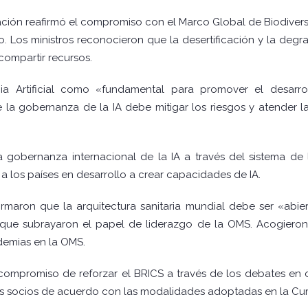
aración reafirmó el compromiso con el Marco Global de Biodive
. Los ministros reconocieron que la desertificación y la deg
compartir recursos.
cia Artificial como «fundamental para promover el desarr
 la gobernanza de la IA debe mitigar los riesgos y atender l
a gobernanza internacional de la IA a través del sistema de
 los países en desarrollo a crear capacidades de IA.
firmaron que la arquitectura sanitaria mundial debe ser «abiert
 que subrayaron el papel de liderazgo de la OMS. Acogieron
emias en la OMS.
ompromiso de reforzar el BRICS a través de los debates en cu
es socios de acuerdo con las modalidades adoptadas en la Cum