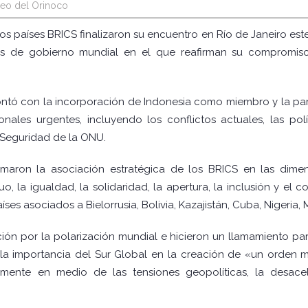
eo del Orinoco
los países BRICS finalizaron su encuentro en Río de Janeiro este
s de gobierno mundial en el que reafirman su compromiso
 contó con la incorporación de Indonesia como miembro y la pa
onales urgentes, incluyendo los conflictos actuales, las pol
 Seguridad de la ONU.
irmaron la asociación estratégica de los BRICS en las dimen
, la igualdad, la solidaridad, la apertura, la inclusión y el 
s asociados a Bielorrusia, Bolivia, Kazajistán, Cuba, Nigeria, 
ón por la polarización mundial e hicieron un llamamiento para
a importancia del Sur Global en la creación de «un orden mun
lmente en medio de las tensiones geopolíticas, la desac