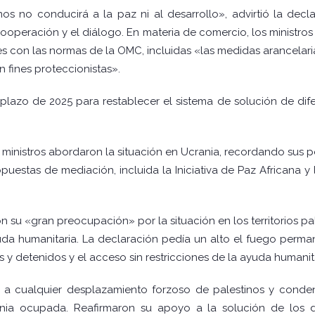
s no conducirá a la paz ni al desarrollo», advirtió la dec
 cooperación y el diálogo. En materia de comercio, los ministro
les con las normas de la OMC, incluidas «las medidas arancelaria
 fines proteccionistas».
azo de 2025 para restablecer el sistema de solución de dif
os ministros abordaron la situación en Ucrania, recordando sus 
uestas de mediación, incluida la Iniciativa de Paz Africana 
 su «gran preocupación» por la situación en los territorios pa
da humanitaria. La declaración pedía un alto el fuego perman
s y detenidos y el acceso sin restricciones de la ayuda humanita
e a cualquier desplazamiento forzoso de palestinos y cond
rdania ocupada. Reafirmaron su apoyo a la solución de los 