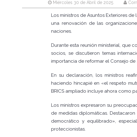
Miércoles 30 de Abril de 2025
Corr
Los ministros de Asuntos Exteriores de 
una renovación de las organizacione
naciones.
Durante esta reunión ministerial, que
socios, se discutieron temas internaci
importancia de reformar el Consejo de
En su declaración, los ministros reaf
haciendo hincapié en «el respeto mutuo
BRICS ampliado incluye ahora como paíse
Los ministros expresaron su preocupaci
de medidas diplomáticas. Destacaron l
democrático y equilibrado», especia
proteccionistas.