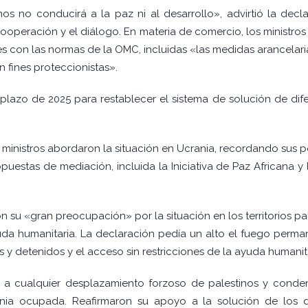
s no conducirá a la paz ni al desarrollo», advirtió la dec
 cooperación y el diálogo. En materia de comercio, los ministro
les con las normas de la OMC, incluidas «las medidas arancelaria
 fines proteccionistas».
azo de 2025 para restablecer el sistema de solución de dif
os ministros abordaron la situación en Ucrania, recordando sus 
uestas de mediación, incluida la Iniciativa de Paz Africana 
 su «gran preocupación» por la situación en los territorios pa
da humanitaria. La declaración pedía un alto el fuego perman
s y detenidos y el acceso sin restricciones de la ayuda humanita
e a cualquier desplazamiento forzoso de palestinos y cond
rdania ocupada. Reafirmaron su apoyo a la solución de los 