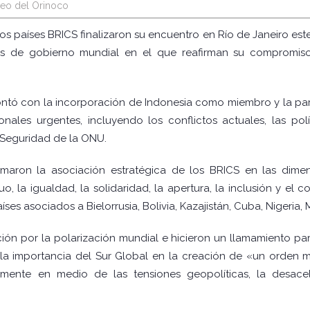
eo del Orinoco
los países BRICS finalizaron su encuentro en Río de Janeiro este
s de gobierno mundial en el que reafirman su compromiso
 contó con la incorporación de Indonesia como miembro y la pa
onales urgentes, incluyendo los conflictos actuales, las pol
 Seguridad de la ONU.
irmaron la asociación estratégica de los BRICS en las dimen
, la igualdad, la solidaridad, la apertura, la inclusión y el 
s asociados a Bielorrusia, Bolivia, Kazajistán, Cuba, Nigeria, 
ón por la polarización mundial e hicieron un llamamiento para
a importancia del Sur Global en la creación de «un orden mun
lmente en medio de las tensiones geopolíticas, la desac