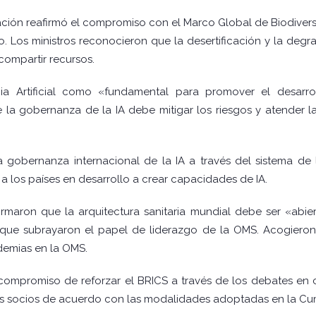
aración reafirmó el compromiso con el Marco Global de Biodive
. Los ministros reconocieron que la desertificación y la deg
compartir recursos.
cia Artificial como «fundamental para promover el desarr
 la gobernanza de la IA debe mitigar los riesgos y atender l
a gobernanza internacional de la IA a través del sistema de
 los países en desarrollo a crear capacidades de IA.
firmaron que la arquitectura sanitaria mundial debe ser «abiert
 que subrayaron el papel de liderazgo de la OMS. Acogieron
emias en la OMS.
ompromiso de reforzar el BRICS a través de los debates en cu
es socios de acuerdo con las modalidades adoptadas en la Cum