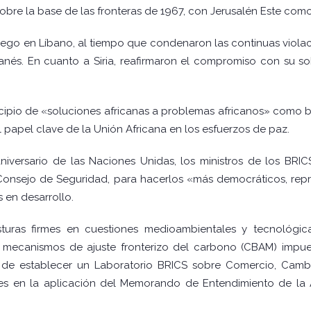
obre la base de las fronteras de 1967, con Jerusalén Este como
uego en Líbano, al tiempo que condenaron las continuas violacio
banés. En cuanto a Siria, reafirmaron el compromiso con su s
ncipio de «soluciones africanas a problemas africanos» como b
 papel clave de la Unión Africana en los esfuerzos de paz.
versario de las Naciones Unidas, los ministros de los BRICS
Consejo de Seguridad, para hacerlos «más democráticos, repres
 en desarrollo.
turas firmes en cuestiones medioambientales y tecnológica
os mecanismos de ajuste fronterizo del carbono (CBAM) impu
de establecer un Laboratorio BRICS sobre Comercio, Cambio
ces en la aplicación del Memorando de Entendimiento de la