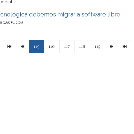
undial
ecnológica debemos migrar a software libre
acas (CCS)
Primera
Previous
Next
Ult
115
116
117
118
119