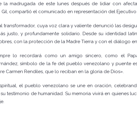
nte la madrugada de este lunes después de lidiar con afec
n Gil, compartió el comunicado en representación del Ejecutivo
tual transformador, cuya voz clara y valiente denunció las desi
 justo, y profundamente solidario. Desde su identidad latin
es, con la protección de la Madre Tierra y con el diálogo entr
empre lo recordará como un amigo sincero, como el Pap
rnández, símbolo de la fe del pueblo venezolano y puente espi
re Carmen Rendiles, que lo reciban en la gloria de Dios».
iritual, el pueblo venezolano se une en oración, celebrand
 su testimonio de humanidad. Su memoria vivirá en quienes 
je.