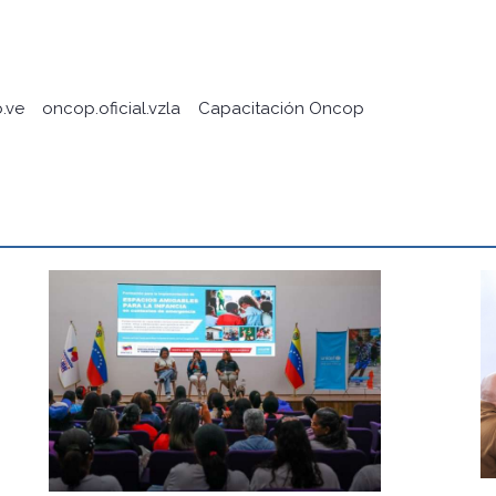
.ve
oncop.oficial.vzla
Capacitación Oncop