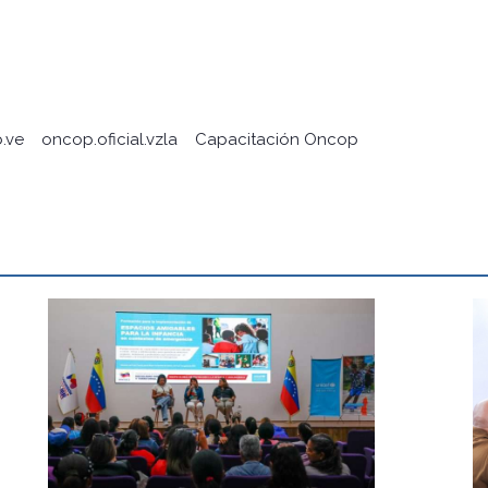
.ve
oncop.oficial.vzla
Capacitación Oncop