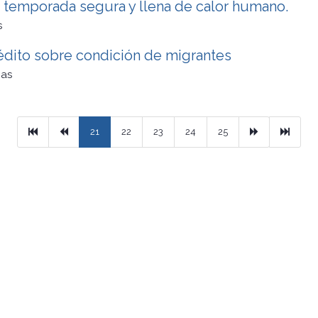
 temporada segura y llena de calor humano.
s
dito sobre condición de migrantes
cas
Primera
Previous
Next
Ultimo
21
22
23
24
25