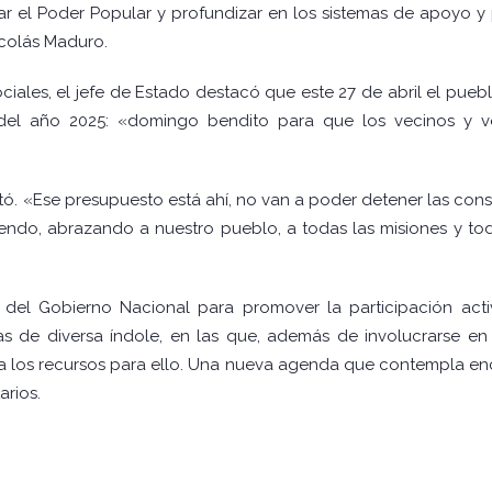
r el Poder Popular y profundizar en los sistemas de apoyo y 
icolás Maduro.
iales, el jefe de Estado destacó que este 27 de abril el puebl
el año 2025: «domingo bendito para que los vecinos y vec
tó. «Ese presupuesto está ahí, no van a poder detener las consu
iendo, abrazando a nuestro pueblo, a todas las misiones y to
del Gobierno Nacional para promover la participación acti
 de diversa índole, en las que, además de involucrarse en 
ta los recursos para ello. Una nueva agenda que contempla en
arios.