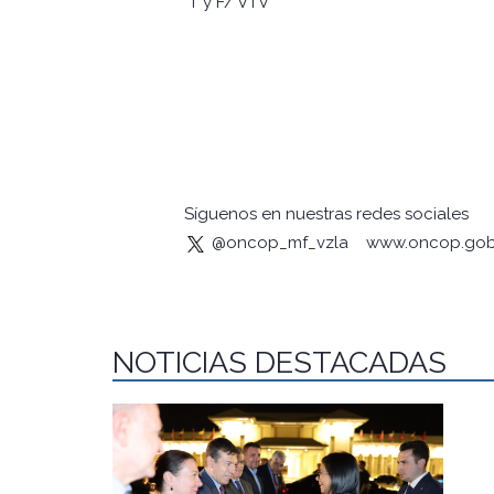
T y F/ VTV
Síguenos en nuestras redes sociales
@oncop_mf_vzla
www.oncop.gob
NOTICIAS DESTACADAS