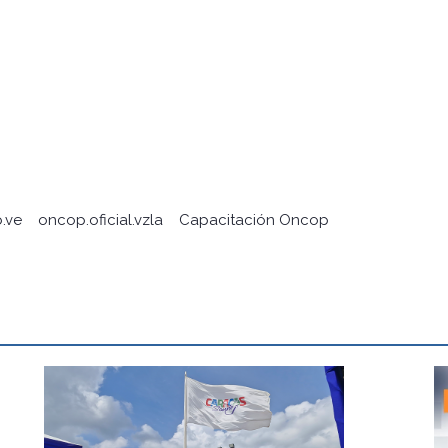
.ve
oncop.oficial.vzla
Capacitación Oncop