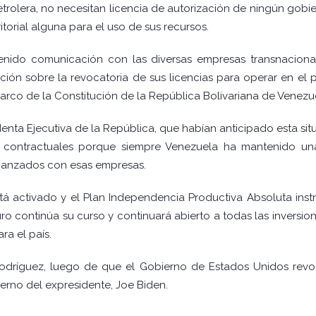
trolera, no necesitan licencia de autorización de ningún gob
ritorial alguna para el uso de sus recursos.
enido comunicación con las diversas empresas transnacion
ción sobre la revocatoria de sus licencias para operar en el p
rco de la Constitución de la República Bolivariana de Venezuel
identa Ejecutiva de la República, que habían anticipado esta si
s contractuales porque siempre Venezuela ha mantenido un
canzados con esas empresas.
á activado y el Plan Independencia Productiva Absoluta instr
o continúa su curso y continuará abierto a todas las inversion
ra el país.
a Rodríguez, luego de que el Gobierno de Estados Unidos revo
erno del expresidente, Joe Biden.