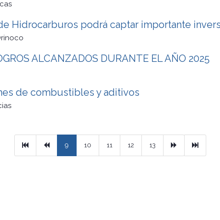
cas
e Hidrocarburos podrá captar importante inversi
Orinoco
OGROS ALCANZADOS DURANTE EL AÑO 2025
es de combustibles y aditivos
cias
Primera
Previous
Next
Ultimo
9
10
11
12
13