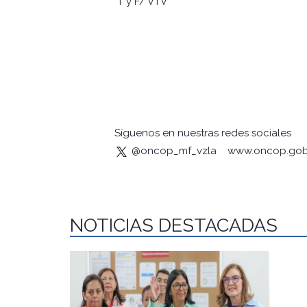
T y F/ VTV
Síguenos en nuestras redes sociales
@oncop_mf_vzla
www.oncop.gob
NOTICIAS DESTACADAS