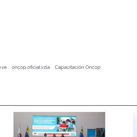
.ve
oncop.oficial.vzla
Capacitación Oncop