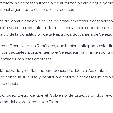
trolera, no necesitan licencia de autorización de ningún gob
ritorial alguna para el uso de sus recursos.
enido comunicación con las diversas empresas transnacion
ción sobre la revocatoria de sus licencias para operar en el p
rco de la Constitución de la República Bolivariana de Venezuel
identa Ejecutiva de la República, que habían anticipado esta si
s contractuales porque siempre Venezuela ha mantenido un
canzados con esas empresas.
á activado y el Plan Independencia Productiva Absoluta instr
o continúa su curso y continuará abierto a todas las inversion
ra el país.
a Rodríguez, luego de que el Gobierno de Estados Unidos revo
erno del expresidente, Joe Biden.