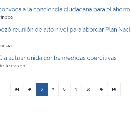
 convoca a la conciencia ciudadana para el ahorr
rinoco
zó reunión de alto nivel para abordar Plan Naci
dencial
 a actuar unida contra medidas coercitivas
e Televisión
Primera
Previous
Next
Ultimo
6
7
8
9
10