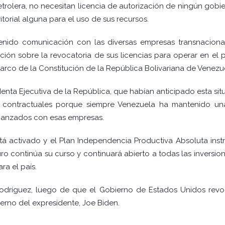
trolera, no necesitan licencia de autorización de ningún gob
ritorial alguna para el uso de sus recursos.
enido comunicación con las diversas empresas transnacion
ción sobre la revocatoria de sus licencias para operar en el p
rco de la Constitución de la República Bolivariana de Venezuel
identa Ejecutiva de la República, que habían anticipado esta si
s contractuales porque siempre Venezuela ha mantenido un
canzados con esas empresas.
á activado y el Plan Independencia Productiva Absoluta instr
o continúa su curso y continuará abierto a todas las inversion
ra el país.
a Rodríguez, luego de que el Gobierno de Estados Unidos revo
erno del expresidente, Joe Biden.