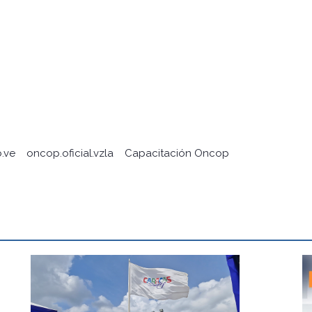
.ve
oncop.oficial.vzla
Capacitación Oncop