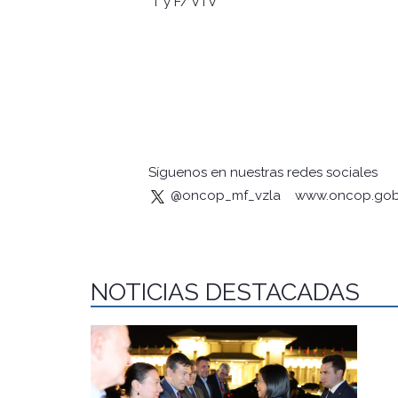
T y F/ VTV
Síguenos en nuestras redes sociales
@oncop_mf_vzla
www.oncop.gob
NOTICIAS DESTACADAS