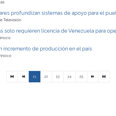
cas
ares profundizan sistemas de apoyo para el pue
 Televisión
 solo requieren licencia de Venezuela para oper
rinoco
on incremento de producción en el país
rinoco
Primera
Previous
Next
Ultimo
21
22
23
24
25