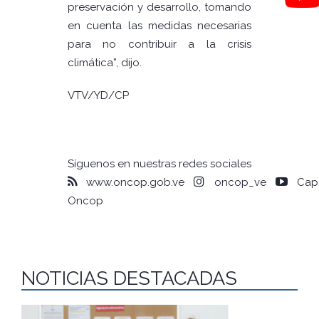
preservación y desarrollo, tomando
en cuenta las medidas necesarias
para no contribuir a la crisis
climática”, dijo.
VTV/YD/CP
Síguenos en nuestras redes sociales
www.oncop.gob.ve
oncop_ve
Capa
Oncop
NOTICIAS DESTACADAS