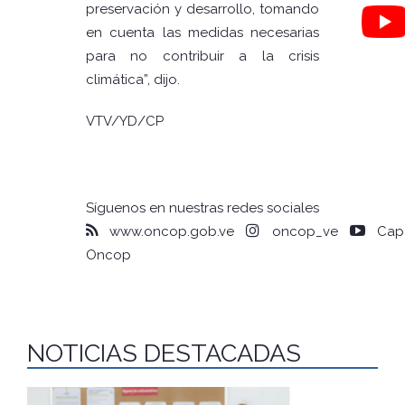
preservación y desarrollo, tomando
en cuenta las medidas necesarias
para no contribuir a la crisis
climática”, dijo.
VTV/YD/CP
Síguenos en nuestras redes sociales
www.oncop.gob.ve
oncop_ve
Capa
Oncop
NOTICIAS DESTACADAS