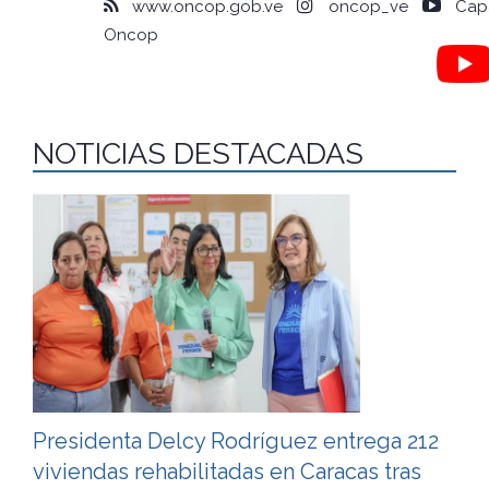
www.oncop.gob.ve
oncop_ve
Capa
Oncop
NOTICIAS DESTACADAS
Presidenta Delcy Rodríguez entrega 212
viviendas rehabilitadas en Caracas tras