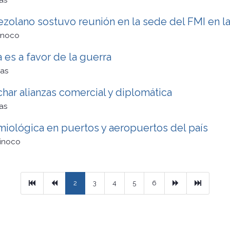
as
zolano sostuvo reunión en la sede del FMI en l
inoco
a es a favor de la guerra
as
har alianzas comercial y diplomática
as
miológica en puertos y aeropuertos del país
rinoco
Primera
Previous
Next
Ultimo
2
3
4
5
6