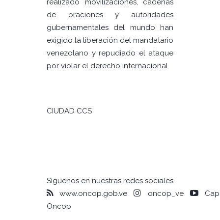
realizado movilizaciones, cadenas
de oraciones y autoridades
gubernamentales del mundo han
exigido la liberación del mandatario
venezolano y repudiado el ataque
por violar el derecho internacional.
CIUDAD CCS
Síguenos en nuestras redes sociales
www.oncop.gob.ve
oncop_ve
Capa
Oncop