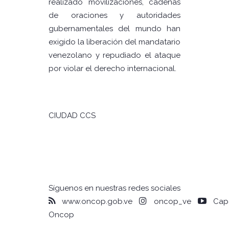
realizado movilizaciones, cadenas
de oraciones y autoridades
gubernamentales del mundo han
exigido la liberación del mandatario
venezolano y repudiado el ataque
por violar el derecho internacional.
CIUDAD CCS
Síguenos en nuestras redes sociales
www.oncop.gob.ve
oncop_ve
Capa
Oncop