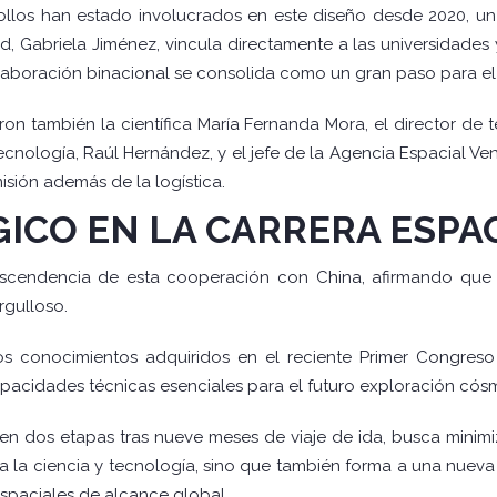
riollos han estado involucrados en este diseño desde 2020, un
ud, Gabriela Jiménez, vincula directamente a las universidades
olaboración binacional se consolida como un gran paso para el 
ron también la científica María Fernanda Mora, el director d
 tecnología, Raúl Hernández, y el jefe de la Agencia Espacial 
isión además de la logística.
ICO EN LA CARRERA ESPA
rascendencia de esta cooperación con China, afirmando qu
rgulloso.
 conocimientos adquiridos en el reciente Primer Congreso 
pacidades técnicas esenciales para el futuro exploración cósm
en dos etapas tras nueve meses de viaje de ida, busca minimi
sa la ciencia y tecnología, sino que también forma a una nuev
spaciales de alcance global.