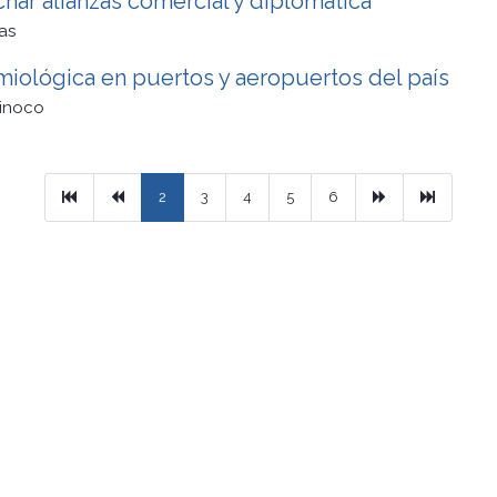
har alianzas comercial y diplomática
as
miológica en puertos y aeropuertos del país
rinoco
Primera
Previous
Next
Ultimo
2
3
4
5
6