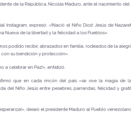
idente de la República, Nicolás Maduro, ante el nacimiento del 
l Instagram, expresó: «!Nació el Niño Dios! Jesús de Nazaret
na Nueva de la libertad y la felicidad a los Pueblos».
 podido recibir, abrazados en familia, rodeados de la alegría d
con su bendición y protección».
o a celebrar en Paz!», enfatizó.
 afirmó que en cada rincón del país «se vive la magia de 
da del Niño Jesús entre pesebres, parrandas, felicidad y grati
y esperanza!», deseó el presidente Maduro al Pueblo venezolano