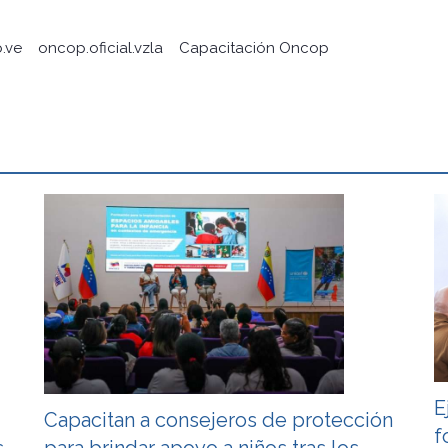
.ve
oncop.oficial.vzla
Capacitación Oncop
E
Capacitan a consejeros de protección
f