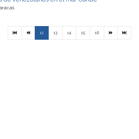
aracas
Primera
Previous
Next
Ultimo
12
13
14
15
16