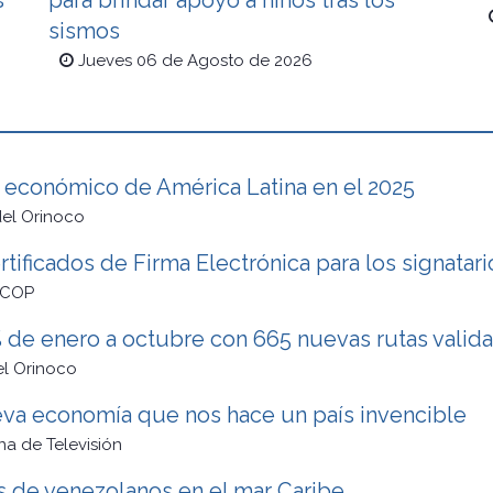
s
para brindar apoyo a niños tras los
sismos
Jueves 06 de Agosto de 2026
 económico de América Latina en el 2025
el Orinoco
tificados de Firma Electrónica para los signatar
NCOP
% de enero a octubre con 665 nuevas rutas valid
el Orinoco
va economía que nos hace un país invencible
a de Televisión
es de venezolanos en el mar Caribe