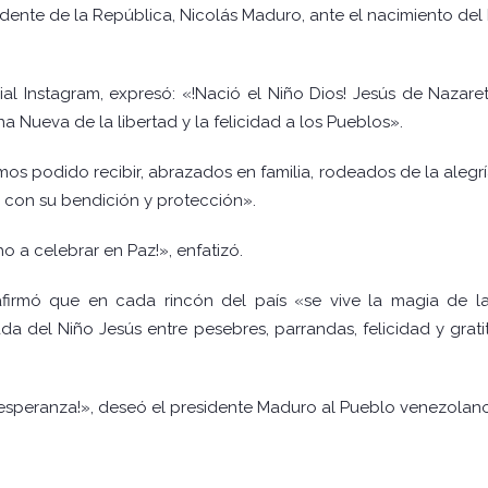
idente de la República, Nicolás Maduro, ante el nacimiento del 
l Instagram, expresó: «!Nació el Niño Dios! Jesús de Nazaret
na Nueva de la libertad y la felicidad a los Pueblos».
 podido recibir, abrazados en familia, rodeados de la alegría d
con su bendición y protección».
o a celebrar en Paz!», enfatizó.
 afirmó que en cada rincón del país «se vive la magia de 
da del Niño Jesús entre pesebres, parrandas, felicidad y grati
y esperanza!», deseó el presidente Maduro al Pueblo venezolano