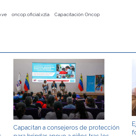
.ve
oncop.oficial.vzla
Capacitación Oncop
E
Capacitan a consejeros de protección
f