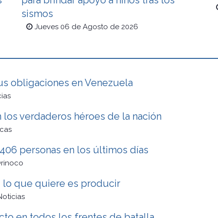
s
para brindar apoyo a niños tras los
sismos
Jueves 06 de Agosto de 2026
us obligaciones en Venezuela
cias
 los verdaderos héroes de la nación
cas
 406 personas en los últimos días
Orinoco
 lo que quiere es producir
Noticias
o en todos los frentes de batalla