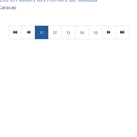
Caracas
Primera
Previous
Next
Ultimo
11
12
13
14
15