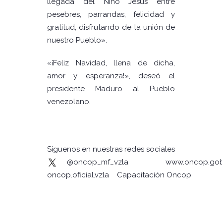
llegada del Niño Jesús entre
pesebres, parrandas, felicidad y
gratitud, disfrutando de la unión de
nuestro Pueblo».
«¡Feliz Navidad, llena de dicha,
amor y esperanza!», deseó el
presidente Maduro al Pueblo
venezolano.
Síguenos en nuestras redes sociales
@oncop_mf_vzla
www.oncop.gob
oncop.oficial.vzla
Capacitación Oncop